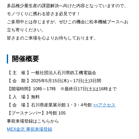
多品種少量生産の課題解決へ向けた内容となっていますので、
モノづくりに携わる皆さま必見です！
ご多用中とは存じますが、ぜひこの機会に松本機械ブースへお
立ち寄りください。
皆さまのご来場を心よりお待ちしております。
開催概要
【 主 催 】一般社団法人石川県鉄工機電協会
【 会 期 】2025年5月15日(木)～17日(土)3日間
【開場時間】10時～17時 ※最終日17日(土)は16時まで
【 入 場 】無料
【 会 場 】石川県産業展示館 1・3・4号館
>>アクセス
【ブースナンバー】3号館 105
事前来場登録はこちらから
MEX金沢 事前来場登録