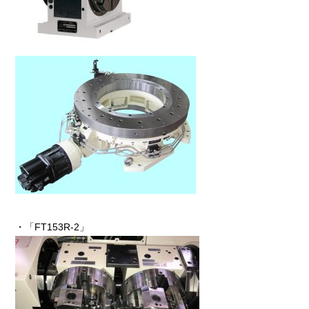
・「FT153R-2」