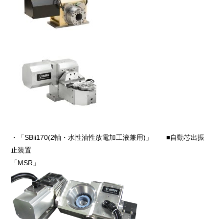
・「SBii170(2軸・水性油性放電加工液兼用)」 ■自動芯出振
止装置
「MSR」