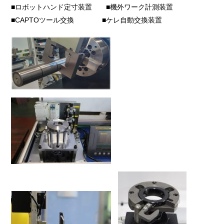
■ロボットハンド定寸装置 ■機外ワーク計測装置
■CAPTOツール交換 ■ケレ自動交換装置