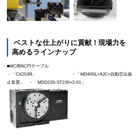
ベストな仕上がりに貢献！現場力を
高めるラインナップ
■MC用NC円テーブル
・「CX253R」 ・「MD400L+AJC+自動芯出振
止装置」 ・「MDD230-ST230×2-01」