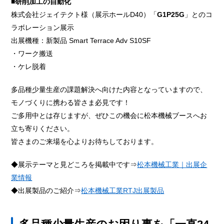
■研削加工の自動化
株式会社ジェイテクト様（展示ホールD40）「
G1P25G
」とのコ
ラボレーション展示
出展機種：新製品 Smart Terrace Adv S10SF
・ワーク搬送
・ケレ脱着
多品種少量生産の課題解決へ向けた内容となっていますので、
モノづくりに携わる皆さま必見です！
ご多用中とは存じますが、ぜひこの機会に松本機械ブースへお
立ち寄りください。
皆さまのご来場を心よりお待ちしております。
◆展示テーマと見どころを掲載中です⇒
松本機械工業｜出展企
業情報
◆出展製品のご紹介⇒
松本機械工業RTJ出展製品