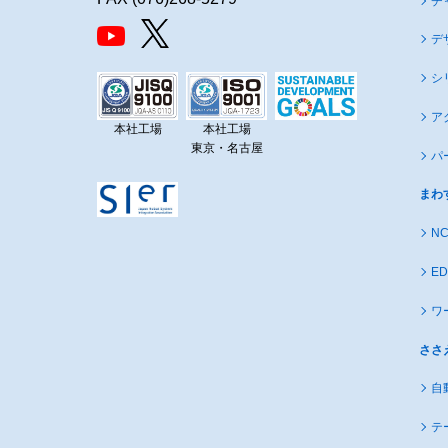
チ
デ
シ
ア
本社工場
本社工場
東京・名古屋
パ
まわ
N
E
ワ
ささ
自
テ